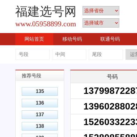
福建选号网
www.05958899.com
网站首页
移动号码
联通号码
推荐号段
号码
1379987228
135
136
1396028802
137
1526033223
138