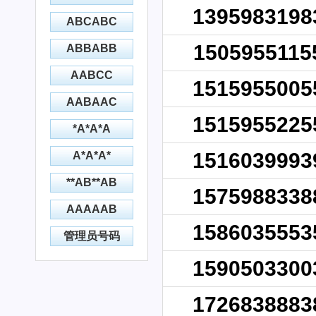
1395983198
ABCABC
1505955115
ABBABB
AABCC
1515955005
AABAAC
1515955225
*A*A*A
1516039993
A*A*A*
**AB**AB
1575988338
AAAAAB
1586035553
管理员号码
1590503300
1726838883