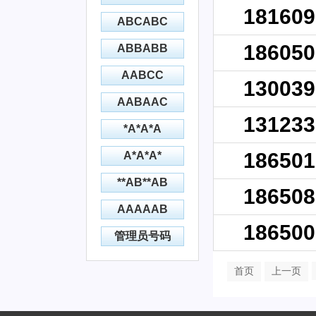
181609
ABCABC
186050
ABBABB
AABCC
130039
AABAAC
131233
*A*A*A
186501
A*A*A*
**AB**AB
186508
AAAAAB
186500
管理员号码
首页
上一页