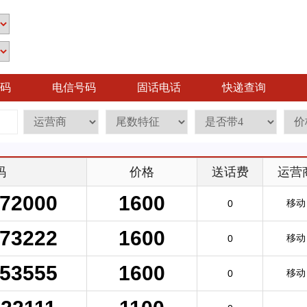
码
电信号码
固话电话
快递查询
码
价格
送话费
运营
72000
1600
移动
0
73222
1600
移动
0
53555
1600
移动
0