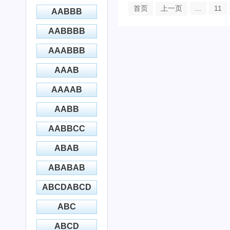
首页
上一页
...
11
AABBB
AABBBB
AAABBB
AAAB
AAAAB
AABB
AABBCC
ABAB
ABABAB
ABCDABCD
ABC
ABCD