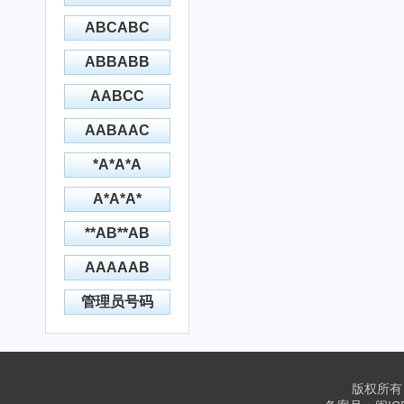
ABCABC
ABBABB
AABCC
AABAAC
*A*A*A
A*A*A*
**AB**AB
AAAAAB
管理员号码
版权所有 ? 