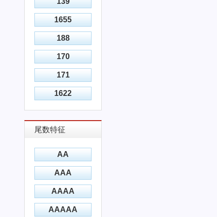
139
1655
188
170
171
1622
尾数特征
AA
AAA
AAAA
AAAAA