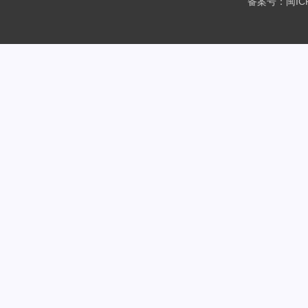
备案号：
闽IC