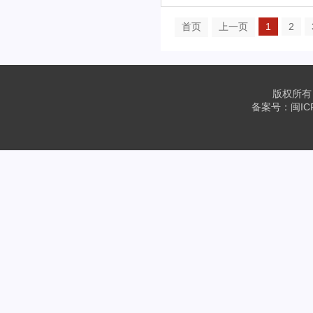
首页
上一页
1
2
版权所有 ? 
备案号：
闽IC